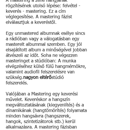
A mastering a zene hangjának
rögzítésének utolsó lépése: felvétel -
keverés - mastering. Ez a cím
véglegesítése. A mastering fázist
elválasztjuk a keveréstől.
Egy unmastered albumnak esélye sincs
a rádióban vagy a válogatásban egy
masterelt albummal szemben. Egy jól
elsajátított album a minőségével jobban
átvészeli az időt. Soha ne végezzen
masteringet a stúdióban: A munka
elvégzéséhez külső fülű hangmérnökre,
valamint audiofil felszerelésre van
szükség.
nagyon eltérő
stúdió
felszerelés.
Valójában a Mastering egy keverési
művelet. Keveréskor a hangszín
megváltoztatásának (kiegyenlítés) és a
dinamikának (hangtömörítés) folyamata
minden hangsávra (hangszerek,
hangok, szintetizátorok stb.) kerül
alkalmazásra. A mastering fázisban