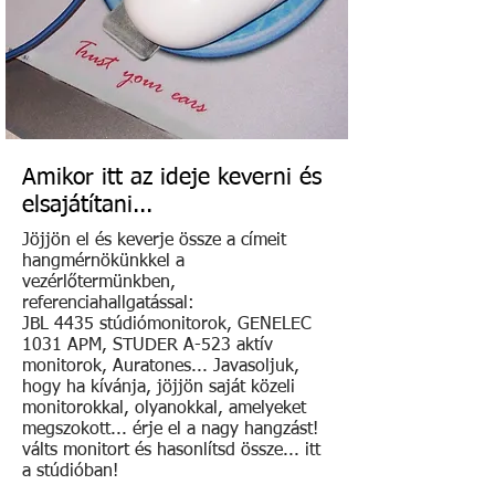
Amikor itt az ideje keverni és
elsajátítani...
Jöjjön el és keverje össze a címeit
hangmérnökünkkel a
vezérlőtermünkben,
referenciahallgatással:
JBL 4435 stúdiómonitorok, GENELEC
1031 APM, STUDER A-523 aktív
monitorok, Auratones... Javasoljuk,
hogy ha kívánja, jöjjön saját közeli
monitorokkal, olyanokkal, amelyeket
megszokott... érje el a nagy hangzást!
válts monitort és hasonlítsd össze... itt
a stúdióban!