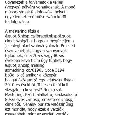
ugyanezek a folyamatok a teljes
(vegyes) pályára vonatkoznak. A monó
műsorszámok feldolgozása helyett
egyetlen sztereó műsorszám kerül
feldolgozásra.
A mastering fázis a
&quot;&nbsp;calibrate&nbsp;&quot;
címet szolgálja, hogy az megfeleljen a
jelenlegi piaci szabványoknak. Emellett
észrevehetjük, hogy a szabványok
fejlődnek, és a 70-es vagy 80-as
években kevert cím úgy tűnhet, hogy
&quot;&nbsp;missing
something_cc781905-5cde-3194-
bb3d_5-cf, amikor a közepén
hallgatják&quot;8 egy lejátszási lista a
2010-es évekből. Teljesen felül kell
vizsgálni a keverést? Nem, csak
Mastering. Ezért találhat új kiadásokat a
80-as évek „&nbsp;remastered&nbsp;”
címeiből. Néhány purista valószínűleg
azt mondja, hogy ezek a verziók
rosszabbak, mint az eredeti verziók...