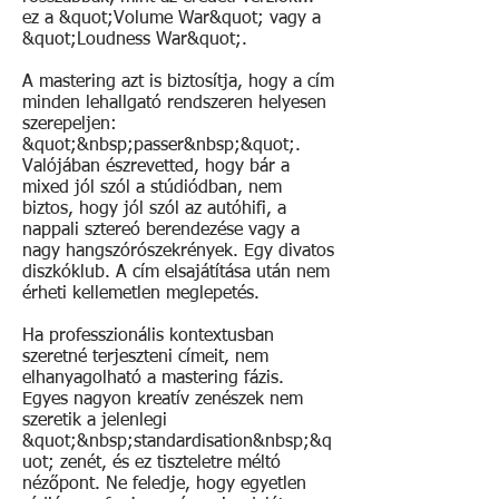
ez a &quot;Volume War&quot; vagy a
&quot;Loudness War&quot;.
A mastering azt is biztosítja, hogy a cím
minden lehallgató rendszeren helyesen
szerepeljen:
&quot;&nbsp;passer&nbsp;&quot;.
Valójában észrevetted, hogy bár a
mixed jól szól a stúdiódban, nem
biztos, hogy jól szól az autóhifi, a
nappali sztereó berendezése vagy a
nagy hangszórószekrények. Egy divatos
diszkóklub. A cím elsajátítása után nem
érheti kellemetlen meglepetés.
Ha professzionális kontextusban
szeretné terjeszteni címeit, nem
elhanyagolható a mastering fázis.
Egyes nagyon kreatív zenészek nem
szeretik a jelenlegi
&quot;&nbsp;standardisation&nbsp;&q
uot; zenét, és ez tiszteletre méltó
nézőpont. Ne feledje, hogy egyetlen