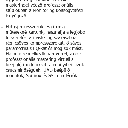
legjobb hangszórókon. A csak
masteringet végző professzionális
stúdiókban a Monitoring költségvetése
lenyűgöző.
Hatásprocesszorok: Ha már a
műtéteknél tartunk, használja a legjobb
felszerelést a mastering szakaszhoz:
régi csöves kompresszorokat, 8 sávos
parametrikus EQ-kat és még sok mást.
Ha nem rendelkezik hardverrel, akkor
professzionális mastering virtuális
beépülő modulokkal, amennyiben azok
csúcsminőségűek: UAD beépülő
modulok, Sonnox és SSL emulációk .
Hallgatás kapcsoló: elengedhetetlen,
hogy a címét összehasonlítsuk a piaci
szabvánnyal. Így a hallgatási kapcsoló
lehetővé teszi a mastering munkamenet
összehasonlítását olyan
referenciacímekkel, amelyek az Ön
stílusában vagy az azonos típusú
közönség körében sikert arattak. A