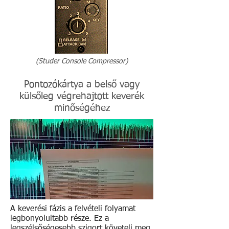
(Studer Console Compressor)
Pontozókártya a belső vagy
külsőleg végrehajtott keverék
minőségéhez
A keverési fázis a felvételi folyamat
legbonyolultabb része. Ez a
legszélsőségesebb szigort követeli meg,