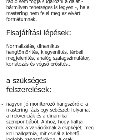
rádió sem fogja sugározni a dalát -
bármilyen tehetséges is legyen -, ha a
mastering nem felel meg az elvárt
formátumnak.
Elsajátítási lépések:
Normalizálás, dinamikus
hangtömörítés, kiegyenlítés, térbeli
megjelenítés, analóg szalagszimulátor,
korlátozás és végső erősítés…
a szükséges
felszerelések:
nagyon jó monitorozó hangszórók: a
mastering fázis egy sebészeti folyamat
a frekvenciák és a dinamika
szempontjából. Ahhoz, hogy hallja
ezeknek a variációknak a csipkéjét, meg
kell hallgatnia, mit csinál a lehető