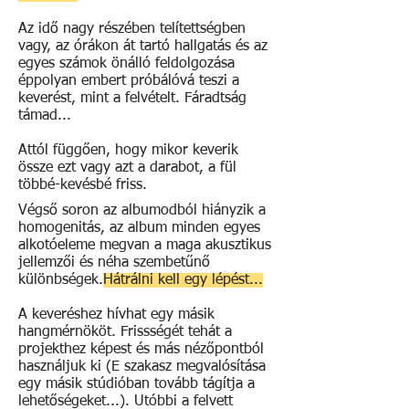
Az idő nagy részében telítettségben
vagy, az órákon át tartó hallgatás és az
egyes számok önálló feldolgozása
éppolyan embert próbálóvá teszi a
keverést, mint a felvételt. Fáradtság
támad...
Attól függően, hogy mikor keverik
össze ezt vagy azt a darabot, a fül
többé-kevésbé friss.
Végső soron az albumodból hiányzik a
homogenitás, az album minden egyes
alkotóeleme megvan a maga akusztikus
jellemzői és néha szembetűnő
különbségek.
Hátrálni kell egy lépést...
A keveréshez hívhat egy másik
hangmérnököt. Frissségét tehát a
projekthez képest és más nézőpontból
használjuk ki (E szakasz megvalósítása
egy másik stúdióban tovább tágítja a
lehetőségeket...). Utóbbi a felvett