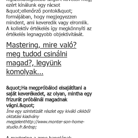
ezért kínálunk egy rácsot
&quot;ellenőrző pontok&quot;
formájában, hogy megjegyezzen
mindent, ami keveredik vagy elromlik.
A kollektív értékelés így megkönnyíti az
értékelés legnagyobb objektivitását.
Mastering, mire való?
meg tudod csinálni
magad?, legyünk
komolyak...
&quot;Ha megpróbálod elsajátítani a
saját keverékedet, az olyan, mintha egy
frizurát próbálnál magadnak
vágni.&quot;
Íme egy szintetizált részlet egy kiváló cikkből
oktatási kiadvány
megjelent
http://www.monter-son-home-
studio.fr
.&nbsp;